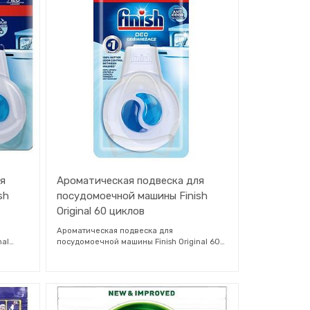
ля
Ароматическая подвеска для
sh
посудомоечной машины Finish
Original 60 циклов
Ароматическая подвеска для
nal
посудомоечной машины Finish Original 60
рует
циклов со свежим ароматом. Освежите
ищи
посудомоечную машину на 100% лучше с
ой
помощью Finish Freshener. Заметно в 2 раза
больше свежести и менее неприятный
пахов.
запах между рабочими циклами. В
nti
освежителе для посудомоечной машины