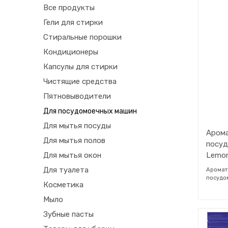
Все продукты
Гели для стирки
Стиральные порошки
Кондиционеры
Капсулы для стирки
Чистящие средства
Пятновыводители
Для посудомоечных машин
Для мытья посуды
Арома
Для мытья полов
посуд
Lemon
Для мытья окон
Для туалета
Аромат
посудо
Косметика
циклов
посудо
Мыло
цитрусо
дезодо
Зубные пасты
можно л
активир