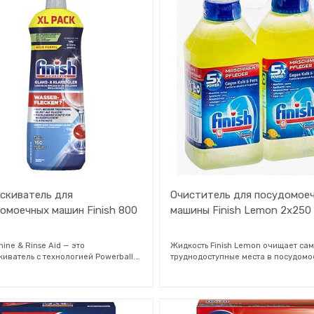
им поразительный блеск.
скиватель для
Очиститель для посудомое
омоечных машин Finish 800
машины Finish Lemon 2x250
Shine & Rinse Aid — это
Жидкость Finish Lemon очищает са
иватель с технологией Powerball.
труднодоступные места в посудом
ет процесс высыхания,
машинах. Он успешно удалит жир и
вращает появление пятен от воды и
с труб, фильтров и распылительных
т стекла от помутнения – для
механизмов. Он удаляет жир и отве
лительного блеска. Для
удаление накипи. Способ применен
ния эффективности
откручивая бутылку, поместите ее 