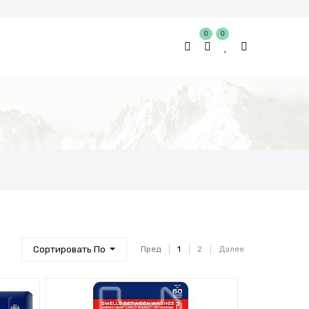
0
0
Сортировать По
Пред
1
2
Далее