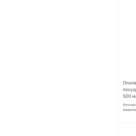
машины
извест
раствор
Опола
посуд
500 м
Ополас
машины
чистой,
Посудо
необхо
каждой 
посудо