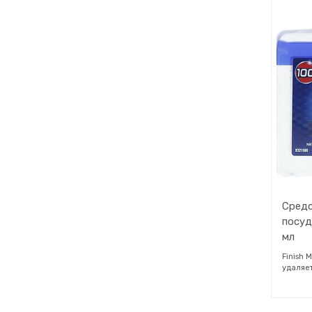
средст
GUT&GÜ
сияющую
срок с
машины
машине
Средс
посуд
мл
Finish 
удаляе
извест
посудо
даже в