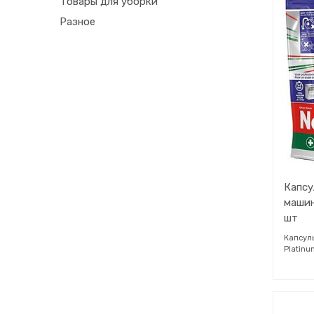
Товары для уборки
Lime в 
Разное
на вер
машины
Заменит
исчезне
хранит
следующ
солнечн
прохла
помеще
детей м
Капсу
машин
шт
Капсул
Platin
засохш
накопл
Уникал
ополаск
обеспе