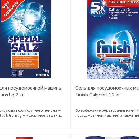
моечной машины используйте
дном в корзину для столовых прибо
иватель Finish вместе с
посудомоечную машину и запустит
ами Finish для посудомоечной
программу при температуре не бол
.
градусов.
для посудомоечной машины
Соль для посудомоечных м
unstig 2 кг
Finish Calgonit 1,2 кг
рирующая соль крупного помола —
Во избежание образования накипи
 Gut & Günstig — идеальное решение
посудомоечной машине, а также дл
х домов, где есть посудомоечная
обеспечения оптимальной работы
. Благодаря крупному размеру
моющего средства (таблеток, геля,
та соль гарантирует, что ваша
порошка) вода должна быть мягкой, 
моечная машина будет работать
иметь малое содержание частиц ка