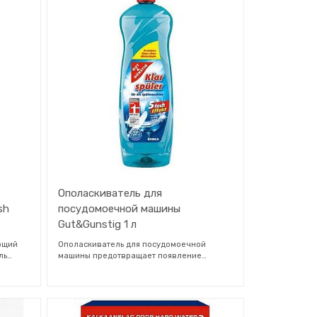
стро
для посудомоечной машины Fairy
содержат как жидкое, так и порошковое
их
моющее средство. Они также очень просты
иватель
в использовании; не нужно открывать
и
обертку — просто поместите таблетку в
отсек для моющих средств посудомоечной
машины, и легко растворяющаяся таблетка
быстро начнет действовать. Таблетки
содержат функцию соли и
ополаскиватель, а также защиту
стеклянной посуды и серебра.
Ополаскиватель для
sh
посудомоечной машины
Gut&Gunstig 1 л
яющий
Ополаскиватель для посудомоечной
ль
машины предотвращает появление
воды,
разводов на посуде и придает ей
кла.
идеальный блеск. Он снижает
 которая
поверхностное натяжение воды и
х
позволяет ей свободно стекать с посуды.
давая
Сокращает время высыхания посуды.