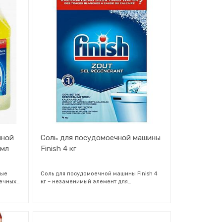
чной
Соль для посудомоечной машины
 мл
Finish 4 кг
мые
Соль для посудомоечной машины Finish 4
оечных
кг – незаменимый элемент для
 накипь
достижения идеальной чистоты вашей
посуды. Она не только защищает
чает за
устройство от известкового налета и
ия – не
устраняет пятна на посуде, но также
вверх
смягчает воду и улучшает работу