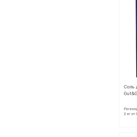
посудо
ополаск
таблетк
машины
Соль 
Gut&G
Регене
2 кг от
для все
машина
зерен э
посудо