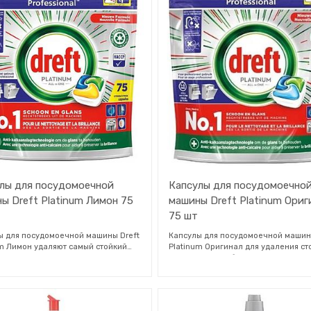
корзину для мытья или повесьте его
Odor Finish Freshener на 100 % лучш
хнюю полку посудомоечной
контролирует запахи, поэтому вы 
, не блокируя разбрызгиватели.
наслаждаться освежающим аромат
е дезодорант, как только жидкость
каждый раз, когда открываете
т (около 60 полосканий). Не
посудомоечную машину.
е при температуре выше
ей: 40°C (104°F). Беречь от прямых
ых лучей. Хранить только в сухих,
дных и хорошо проветриваемых
ниях. Хранить в недоступном для
есте.
лы для посудомоечной
Капсулы для посудомоечно
ы Dreft Platinum Лимон 75
машины Dreft Platinum Ориг
75 шт
ы для посудомоечной машины Dreft
Капсулы для посудомоечной машин
um Лимон удаляют самый стойкий
Platinum Оригинал для удаления ст
ий налёт. Очищают от жира,
остатков пищи, благодаря данному
енного в посудомоечной машине.
средству посуда будет сиять как но
ьная формула сочетает в себе
Разрушает даже стойкие остатки п
иватель и соль, а также
жира. Убирает тусклость и
чивает мытье посудомоечной
восстанавливает первоначальный 