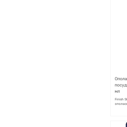
Опола
посуд
мл
Finish 
ополаск
Ускоря
предот
защищае
более д
повыше