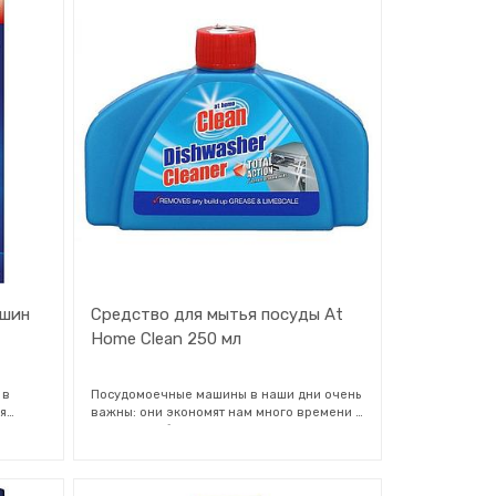
ров,
посудомоечной машины. Достигает
е
скрытых мест, таких как разбрызгиватели
ее 65
и трубы. Поддерживает действие моющего
средства, делая посуду чистой и
блестящей.
ашин
Средство для мытья посуды At
Home Clean 250 мл
 в
Посудомоечные машины в наши дни очень
я
важны: они экономят нам много времени и
тяжелую работу на кухне! Вот почему так
важно правильно ухаживать за своей
т.е.
машиной. Накипь и жир могут быстро
льция и
накапливаться и в конечном итоге могут