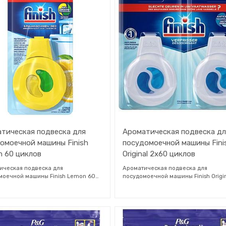
тическая подвеска для
Ароматическая подвеска д
омоечной машины Finish
посудомоечной машины Fini
 60 циклов
Original 2x60 циклов
ическая подвеска для
Ароматическая подвеска для
моечной машины Finish Lemon 60
посудомоечной машины Finish Origi
 нейтрализует запахи и придает
2x60 циклов освежает и ароматизи
моечной машине длительную
посудомоечную машину. Остатки п
вую свежесть. С помощью Easy Clip
могут скапливаться в посудомоечн
рант для посудомоечной машины
машине между рабочими циклами,
егко прикрепить и сразу
вызывая появление неприятных за
овать.Поместите Finish Deo Citrus &
Благодаря уникальной технологии A