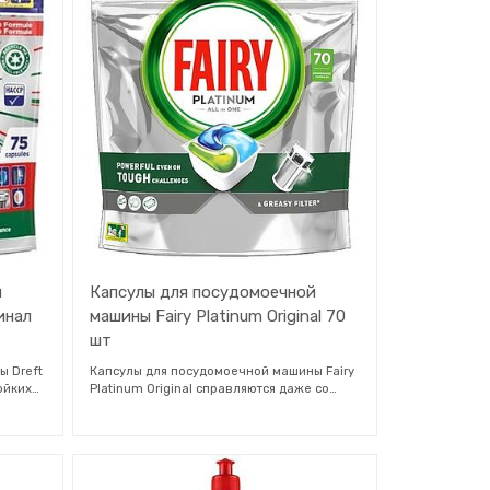
е
Finish используется уникальная технология
можете
Scent Control, которая обеспечивает
ом
освежающий аромат при каждом открытии
посудомоечной машины. Эта технология
поможет предотвратить проникновение
запаха на вымытую посуду.
й
Капсулы для посудомоечной
инал
машины Fairy Platinum Original 70
шт
ы Dreft
Капсулы для посудомоечной машины Fairy
ойких
Platinum Original справляются даже со
сложными задачами по очистке посуды,
вая.
делая ее сияющей и чистой. Fairy Platinum
ищи и
очищают жирный фильтр, благодаря чему
вы получаете и чистую посуду, и свежую
блеск.
посудомоечную машину. Мощные таблетки