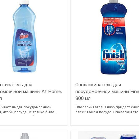
. Функция соли удаляет
Капсула с 3 жидкими частицами бы
ковые отложения. Быстро
растворяется даже при низких
яется. Защищает стекло.
температурах. Подходит для коротк
циклов мытья. Встроенный ополаск
и функция соли, — защита серебра 
стеклянной посуды.
скиватель для
Ополаскиватель для
омоечной машины At Home,
посудомоечной машины Fini
л
800 мл
киватель для посудомоечной
Ополаскиватель Finish придаст си
, чтобы посуда не только была
блеск вашей посуде. Ополаскивате
 но и продолжала блестеть.
предотвращает попадание капель 
моечная машина дозирует
пятен и известкового налета на сте
димое количество средства для
Finish Rinse Aid имеет формулу Dry,
стирки. Попрощайтесь с грязной
активно сушит пластины, ускоряя и
й с помощью ополаскивателя.
готовность к использованию и при