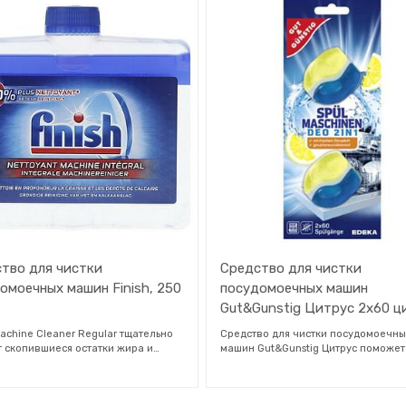
защита от накипи
вом для посудомоечной машины
насосы. Сияющая чистота благодар
устранение подтеков
NSTIG вы не только обеспечите
формуле двойного действия: синяя
предотвращение образования
 чистоту посуды, но и продлите
удаляет жир, белая фаза растворяе
известкового налета
лужбы вашей посудомоечной
известковый налет. Чистая посудо
Как использовать:
. Подарите своей посудомоечной
машина для чистой посуды. Рекоме
Засыпьте соль в предназначенный 
 дополнительный уход.
использовать средство Finish Machi
отсек на дне машины и регулярно
Agent один раз в месяц или как тол
пополняйте его, когда он пуст. Доб
заметите отложения в посудомоеч
соль, когда загорится соответству
машине. Обеспечивает ароматную
индикатор на панели управления
свежесть.
посудомоечной машины.
тво для чистки
Средство для чистки
омоечных машин Finish, 250
посудомоечных машин
Gut&Gunstig Цитрус 2х60 ц
Machine Cleaner Regular тщательно
Средство для чистки посудомоечны
т скопившиеся остатки жира и
машин Gut&Gunstig Цитрус поможет
ковый налет и делает вашу
только придать посудомоечной ма
моечную машину абсолютно чистой
приятный аромат, но и надежно бор
 труднодоступных местах. После
неприятными запахами. Благодаря