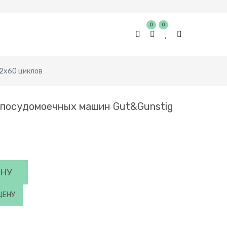
0
0
2х60 циклов
 посудомоечных машин Gut&Gunstig
ИНУ
ЦЕНУ