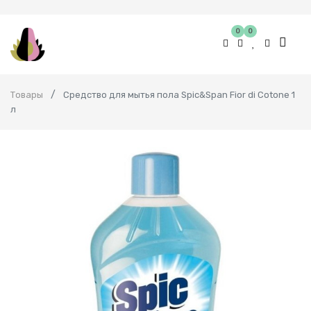
0
0
Товары
Средство для мытья пола Spic&Span Fior di Cotone 1
л