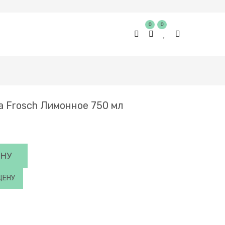
0
0
а Frosch Лимонное 750 мл
ИНУ
ЦЕНУ