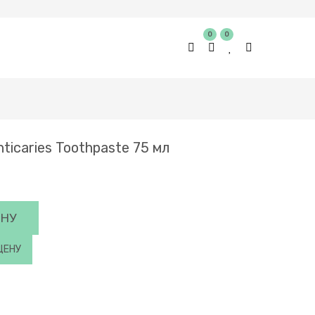
0
0
ticaries Toothpaste 75 мл
ИНУ
ЦЕНУ