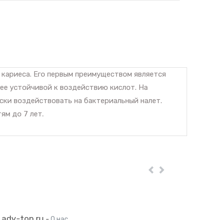
 кариеса. Его первым преимуществом является
лее устойчивой к воздействию кислот. На
ески воздействовать на бактериальный налет.
ям до 7 лет.
Пред
Далее
Lady-top.ru
-
О нас