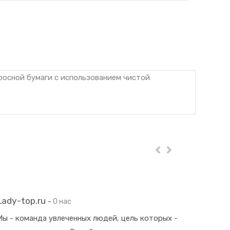
иросной бумаги с использованием чистой
Пред
Далее
Lady-top.ru
-
О нас
Мы - команда увлеченных людей, цель которых -